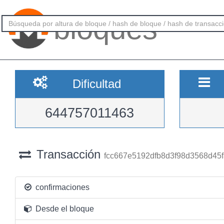
bloques
Dificultad
644757011463
Transacción
fcc667e5192dfb8d3f98d3568d45
confirmaciones
Desde el bloque