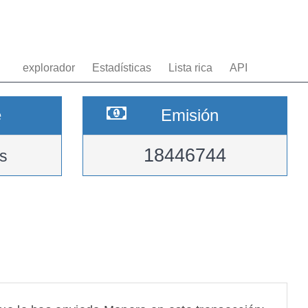
explorador
Estadísticas
Lista rica
API
e
Emisión
18446744
s