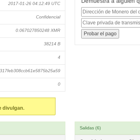
Demuestra a alguien q
2017-01-26 04:12:49 UTC
Confidencial
0.067027850248 XMR
38214 B
4
317feb308ccb61e5875b25a59
0
e divulgan.
Salidas (6)