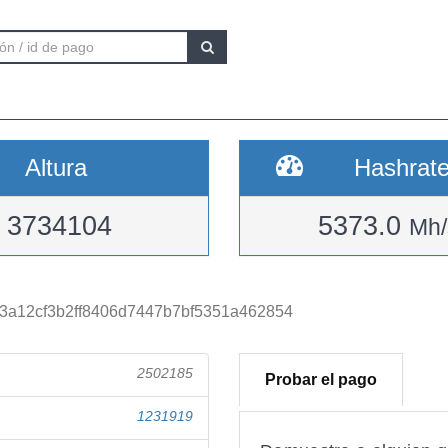
Altura
Hashrat
3734104
5373.0
Mh/
f3a12cf3b2ff8406d7447b7bf5351a462854
2502185
Probar el pago
1231919