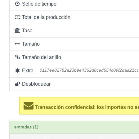
Sello de tiempo
Total de la producción
Tasa
Tamaño
Tamaño del anillo
Extra
0117ee82782a23b9e4362d8ced654c09f2daa21cc
Desbloquear
Transacción confidencial: los importes no s
entradas (1)