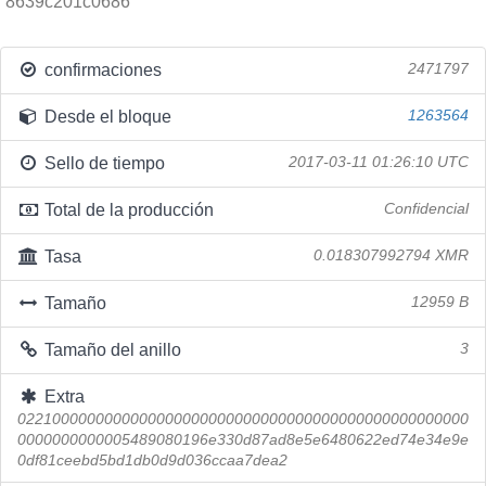
8639c201c0686
confirmaciones
2471797
Desde el bloque
1263564
Sello de tiempo
2017-03-11 01:26:10 UTC
Total de la producción
Confidencial
Tasa
0.018307992794 XMR
Tamaño
12959 B
Tamaño del anillo
3
Extra
0221000000000000000000000000000000000000000000000000
0000000000005489080196e330d87ad8e5e6480622ed74e34e9e
0df81ceebd5bd1db0d9d036ccaa7dea2