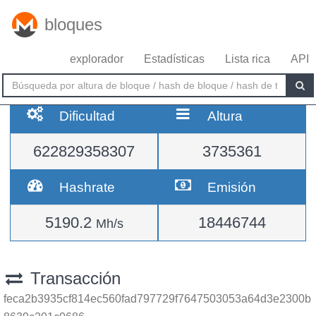
bloques
explorador
Estadísticas
Lista rica
API
Dificultad
Altura
622829358307
3735361
Hashrate
Emisión
5190.2
18446744
Mh/s
Transacción
feca2b3935cf814ec560fad797729f7647503053a64d3e2300b