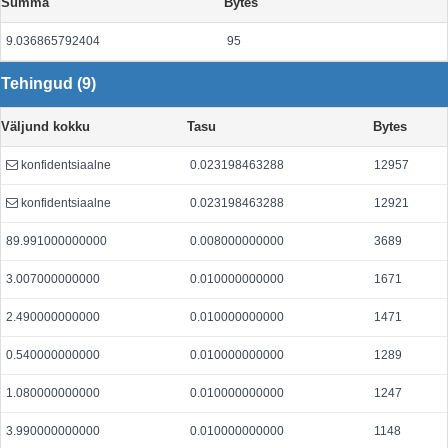
Summa
Bytes
9.036865792404
95
Tehingud (9)
Väljund kokku
Tasu
Bytes
konfidentsiaalne
0.023198463288
12957
konfidentsiaalne
0.023198463288
12921
89.991000000000
0.008000000000
3689
3.007000000000
0.010000000000
1671
2.490000000000
0.010000000000
1471
0.540000000000
0.010000000000
1289
1.080000000000
0.010000000000
1247
3.990000000000
0.010000000000
1148