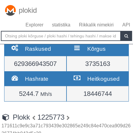
plokid
Explorer
statistika
Rikkalik nimekiri
API
Raskused
Kõrgus
629366943507
3735163
Hashrate
Heitkogused
5244.7
18446744
Mh/s
Plokk
1225773
171611c9e9c3a71c793439e302865e249c84e470cea909d26