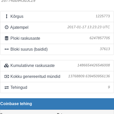
26774bb943d5c29
Kõrgus
1225773
Ajatempel
2017-01-17 13:23:23 UTC
Ploki raskusaste
6247857705
Bloki suurus (baidid)
37613
Kumulatiivne raskusaste
1486654426546008
Kokku genereeritud mündid
13768809.639450956136
Tehingud
9
Coinbase tehing