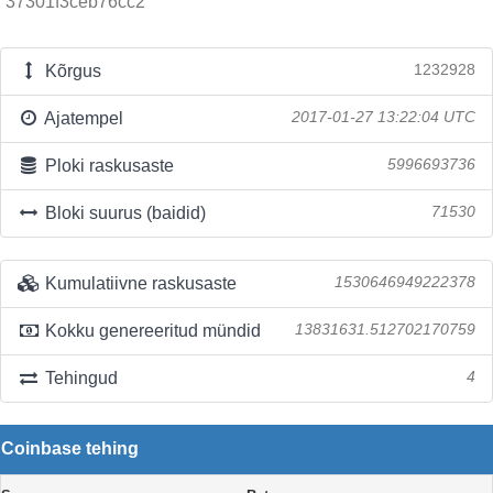
37301f3ceb76cc2
Kõrgus
1232928
Ajatempel
2017-01-27 13:22:04 UTC
Ploki raskusaste
5996693736
Bloki suurus (baidid)
71530
Kumulatiivne raskusaste
1530646949222378
Kokku genereeritud mündid
13831631.512702170759
Tehingud
4
Coinbase tehing