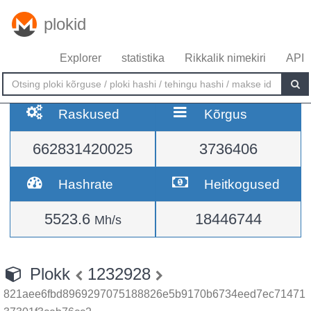
plokid
Explorer
statistika
Rikkalik nimekiri
API
Raskused
Kõrgus
662831420025
3736406
Hashrate
Heitkogused
5523.6
18446744
Mh/s
Plokk
1232928
821aee6fbd8969297075188826e5b9170b6734eed7ec71471