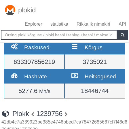
plokid
Explorer
statistika
Rikkalik nimekiri
API
Raskused
Kõrgus
633307856219
3735021
Hashrate
Heitkogused
5277.6
18446744
Mh/s
Plokk
1239756
42db4c7a339923be385e4746bbed7ca78472685667cf7f46d6