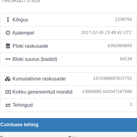
764590a1757828
Kõrgus
1239756
Ajatempel
2017-02-05 23:48:42 UTC
Ploki raskusaste
6392984855
Bloki suurus (baidid)
64134
Kumulatiivne raskusaste
1574388897937751
Kokku genereeritud mündid
13890885.542047187686
Tehingud
3
Coinbase tehing