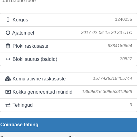
53f1d3bb0160e
Kõrgus
1240235
Ajatempel
2017-02-06 15:20:23 UTC
Ploki raskusaste
6384180694
Bloki suurus (baidid)
70827
Kumulatiivne raskusaste
1577425319405744
Kokku genereeritud mündid
13895016.309553319588
Tehingud
3
Coinbase tehing