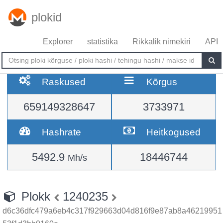
plokid
Explorer
statistika
Rikkalik nimekiri
API
Raskused
Kõrgus
659149328647
3733971
Hashrate
Heitkogused
5492.9
18446744
Mh/s
Plokk
1240235
d6c36dfc479a6eb4c317f929663d04d816f9e87ab8a46219951