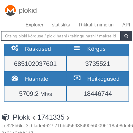
plokid
Explorer
statistika
Rikkalik nimekiri
API
Raskused
Kõrgus
685102037601
3735521
Hashrate
Heitkogused
5709.2
18446744
Mh/s
Plokk
1741335
ce328b6fcc3cbfade4627f71bbf456988490560096118a08dd46