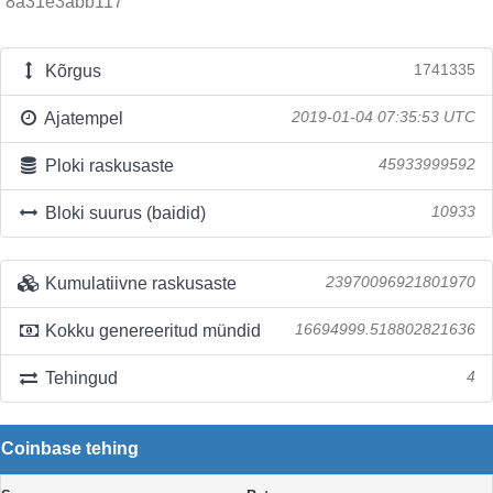
8a31e3abb117
Kõrgus
1741335
Ajatempel
2019-01-04 07:35:53 UTC
Ploki raskusaste
45933999592
Bloki suurus (baidid)
10933
Kumulatiivne raskusaste
23970096921801970
Kokku genereeritud mündid
16694999.518802821636
Tehingud
4
Coinbase tehing