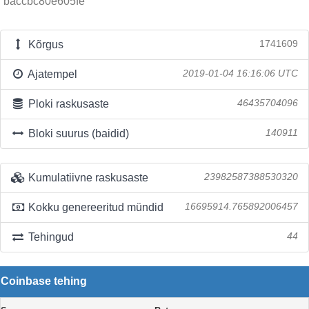
baccbc80e605fe
Kõrgus
1741609
Ajatempel
2019-01-04 16:16:06 UTC
Ploki raskusaste
46435704096
Bloki suurus (baidid)
140911
Kumulatiivne raskusaste
23982587388530320
Kokku genereeritud mündid
16695914.765892006457
Tehingud
44
Coinbase tehing