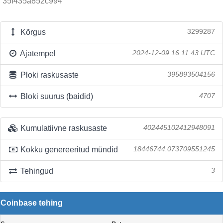
35f435a852c994
Kõrgus
3299287
Ajatempel
2024-12-09 16:11:43 UTC
Ploki raskusaste
395893504156
Bloki suurus (baidid)
4707
Kumulatiivne raskusaste
402445102412948091
Kokku genereeritud mündid
18446744.073709551245
Tehingud
3
Coinbase tehing