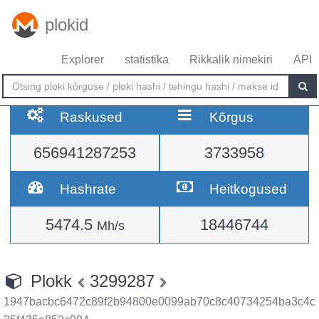
plokid
Explorer
statistika
Rikkalik nimekiri
API
Raskused
Kõrgus
656941287253
3733958
Hashrate
Heitkogused
5474.5
18446744
Mh/s
Plokk
3299287
1947bacbc6472c89f2b94800e0099ab70c8c40734254ba3c4c