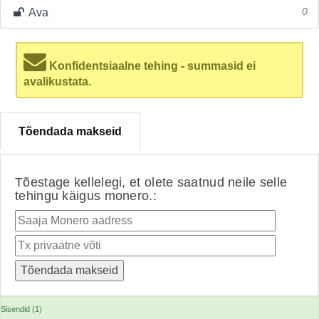
Ava
0
Konfidentsiaalne tehing - summasid ei
avalikustata.
Tõendada makseid
Tõestage kellelegi, et olete saatnud neile selle
tehingu käigus monero.:
Sisendid (1)