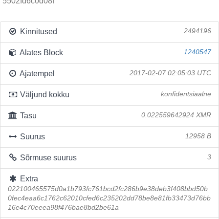
5502fd6c0d08f
Kinnitused
2494196
Alates Block
1240547
Ajatempel
2017-02-07 02:05:03 UTC
Väljund kokku
konfidentsiaalne
Tasu
0.022559642924 XMR
Suurus
12958 B
Sõrmuse suurus
3
Extra
022100465575d0a1b793fc761bcd2fc286b9e38deb3f408bbd50b
0fec4eaa6c1762c62010cfed6c235202dd78be8e81fb33473d76bb
16e4c70eeea98f476bae8bd2be61a