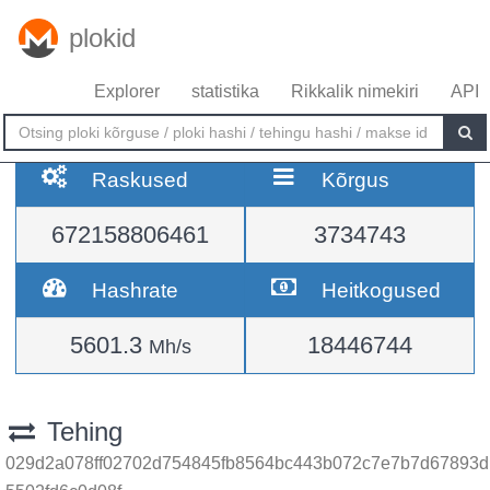
plokid
Explorer
statistika
Rikkalik nimekiri
API
Raskused
Kõrgus
672158806461
3734743
Hashrate
Heitkogused
5601.3
18446744
Mh/s
Tehing
029d2a078ff02702d754845fb8564bc443b072c7e7b7d67893d