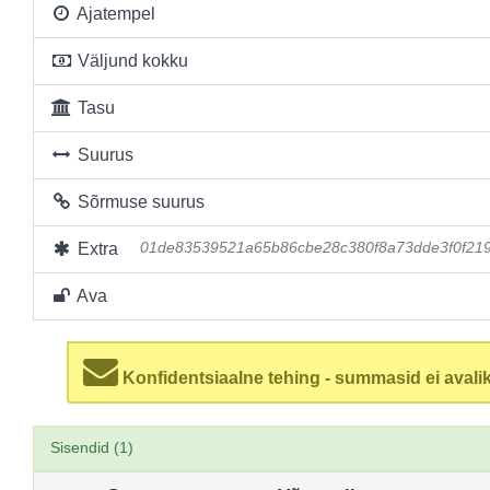
Ajatempel
Väljund kokku
Tasu
Suurus
Sõrmuse suurus
Extra
01de83539521a65b86cbe28c380f8a73dde3f0f21
Ava
Konfidentsiaalne tehing - summasid ei avalik
Sisendid (1)