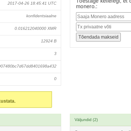
Tõestage kellelegi, et 
2017-04-26 18:45:41 UTC
monero.:
konfidentsiaalne
0.016212040000 XMR
12924 B
3
907480bc7d67dd8401698a432
0
ustata.
Väljundid (2)