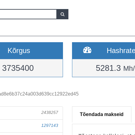
Kõrgus
Hashrat
3735400
5281.3
Mh/
ad8e6b37c24a003d639cc12922ed45
2438257
Tõendada makseid
1297143