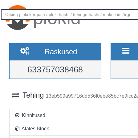
plokid
Raskused
633757038468
Tehing
13eb599a99716dd536f0ebe85bc7e9fcc2
Kinnitused
Alates Block