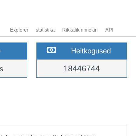
Explorer
statistika
Rikkalik nimekiri
API
e
Heitkogused
18446744
s