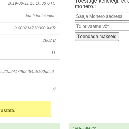
Tõestage kellelegi, et 
2019-08-11 15:10:38 UTC
monero.:
konfidentsiaalne
0.000214710000 XMR
2602 B
11
c22a3417ff63484ab100dffc8
0
ustata.
Väljundid (2)