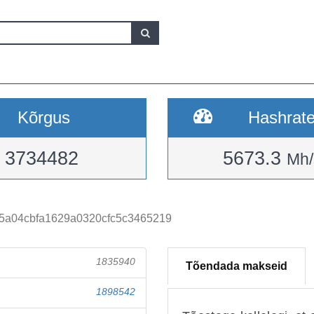
Kõrgus
Hashrat
3734482
5673.3
Mh/
5a04cbfa1629a0320cfc5c3465219
1835940
Tõendada makseid
1898542