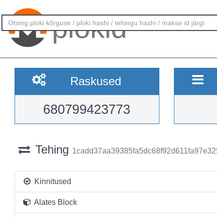
plokid
Raskused
680799423773
Tehing
1cadd37aa39385fa5dc68f92d611fa97e32
Kinnitused
Alates Block