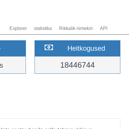
Explorer
statistika
Rikkalik nimekiri
API
e
Heitkogused
18446744
s