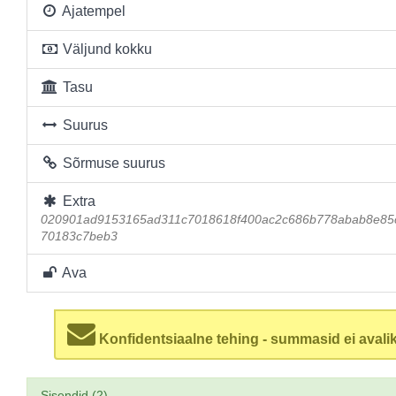
Ajatempel
Väljund kokku
Tasu
Suurus
Sõrmuse suurus
Extra
020901ad9153165ad311c7018618f400ac2c686b778abab8e85c
70183c7beb3
Ava
Konfidentsiaalne tehing - summasid ei avalik
Sisendid (2)