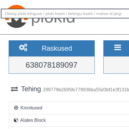
plokid
Raskused
638078189097
Tehing
299779b2695fe779936ba55d3bf1e3f131
Kinnitused
Alates Block