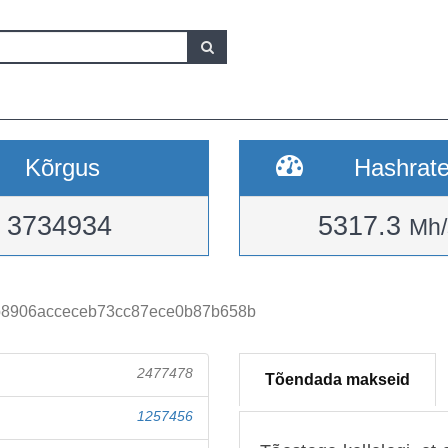
Kõrgus
Hashrat
3734934
5317.3
Mh/
b8906acceceb73cc87ece0b87b658b
2477478
Tõendada makseid
1257456