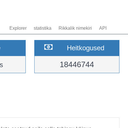
Explorer
statistika
Rikkalik nimekiri
API
e
Heitkogused
18446744
s