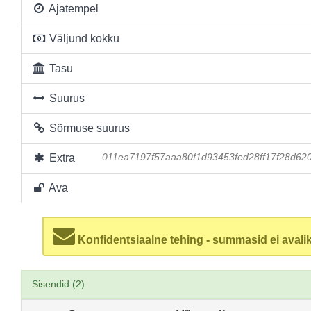
Ajatempel
Väljund kokku
Tasu
Suurus
Sõrmuse suurus
Extra
011ea7197f57aaa80f1d93453fed28ff17f28d62
Ava
Konfidentsiaalne tehing - summasid ei avalik
Sisendid (2)