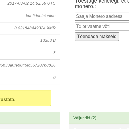
Tõestage kellelegi, et 
2017-03-02 14:52:56 UTC
monero.:
konfidentsiaalne
0.021848449324 XMR
13253 B
3
06b33a0fe8846fc567207b8826
0
ustata.
Väljundid (2)