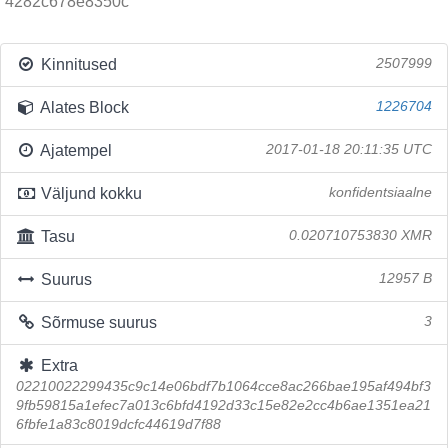
4282c678e8350c
Kinnitused
2507999
Alates Block
1226704
Ajatempel
2017-01-18 20:11:35 UTC
Väljund kokku
konfidentsiaalne
Tasu
0.020710753830 XMR
Suurus
12957 B
Sõrmuse suurus
3
Extra
02210022299435c9c14e06bdf7b1064cce8ac266bae195af494bf3
9fb59815a1efec7a013c6bfd4192d33c15e82e2cc4b6ae1351ea21
6fbfe1a83c8019dcfc44619d7f88