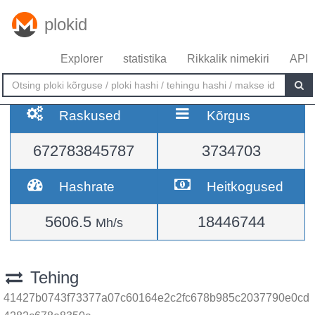
plokid
Explorer
statistika
Rikkalik nimekiri
API
Raskused
Kõrgus
672783845787
3734703
Hashrate
Heitkogused
5606.5
18446744
Mh/s
Tehing
41427b0743f73377a07c60164e2c2fc678b985c2037790e0cd