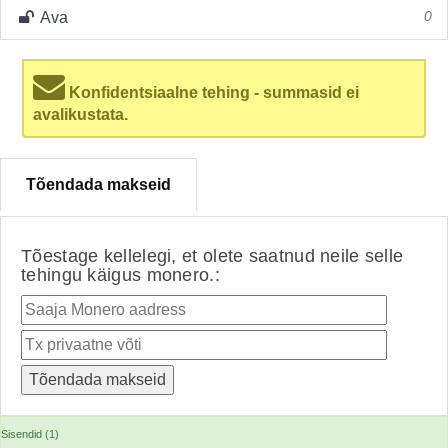
Ava
0
Konfidentsiaalne tehing - summasid ei
avalikustata.
Tõendada makseid
Tõestage kellelegi, et olete saatnud neile selle
tehingu käigus monero.:
Sisendid (1)