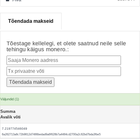
Tõendada makseid
Tõestage kellelegi, et olete saatnud neile selle
tehingu käigus monero.:
Väljundid (1)
Summa
Avalik võti
7.219774546049
6a262713a8c72b9812d7486bedad9a6f628b7a4484cd2700a2c82bd7bda3fbe5