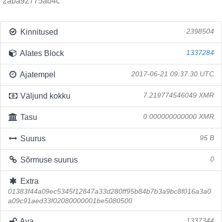
2aba92775ab4c
Kinnitused
2398504
Alates Block
1337284
Ajatempel
2017-06-21 09:37:30 UTC
Väljund kokku
7.219774546049 XMR
Tasu
0.000000000000 XMR
Suurus
95 B
Sõrmuse suurus
0
Extra
01383f44a09ec5345f12847a33d280ff95b84b7b3a9bc8f016a3a0
a09c91aed33f02080000001be5080500
Ava
1337344