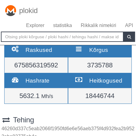
plokid
Explorer
statistika
Rikkalik nimekiri
API
Raskused
Kõrgus
675856319592
3735788
Hashrate
Heitkogused
5632.1
18446744
Mh/s
Tehing
46260d337c5eab2066f1950fd6e6e56aeb375f4d932fea2b952