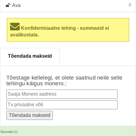
Ava
0
Konfidentsiaalne tehing - summasid ei
avalikustata.
Tõendada makseid
Tõestage kellelegi, et olete saatnud neile selle
tehingu käigus monero.:
Sisendid (1)