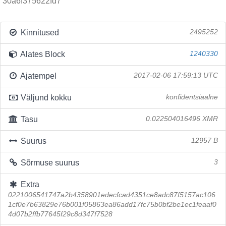
30a6f375622fd7
Kinnitused
2495252
Alates Block
1240330
Ajatempel
2017-02-06 17:59:13 UTC
Väljund kokku
konfidentsiaalne
Tasu
0.022504016496 XMR
Suurus
12957 B
Sõrmuse suurus
3
Extra
0221006541747a2b4358901edecfcad4351ce8adc87f5157ac106
1cf0e7b63829e76b001f05863ea86add17fc75b0bf2be1ec1feaaf0
4d07b2ffb77645f29c8d347f7528