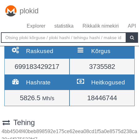
plokid
Explorer
statistika
Rikkalik nimekiri
API
Raskused
Kõrgus
699183429217
3735582
Hashrate
Heitkogused
5826.5
18446744
Mh/s
Tehing
4bb4504f40beb898592e175ce62eea08cd1f5a0e8575d238ca