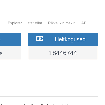
Explorer
statistika
Rikkalik nimekiri
API
e
Heitkogused
18446744
s