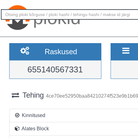
plokid
Raskused
655140567331
Tehing
4ce70ee52950baa84210274f523e9b1b69
Kinnitused
Alates Block