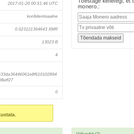
Tõestage kellelegi, et 
2017-01-20 00:51:46 UTC
monero.:
konfidentsiaalne
0.023121364643 XMR
13023 B
4
633da36446061e8f610102894
8eff27
0
ustata.
Väljundid (2)