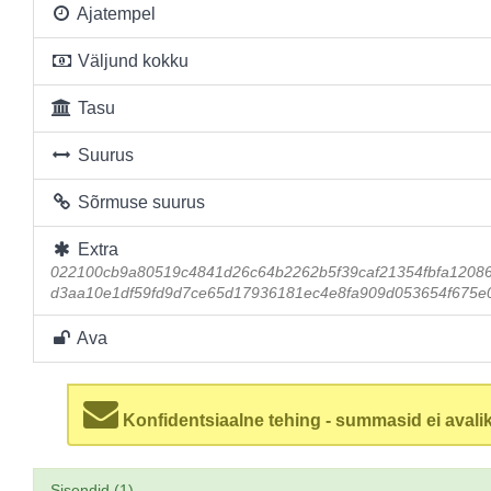
Ajatempel
Väljund kokku
Tasu
Suurus
Sõrmuse suurus
Extra
022100cb9a80519c4841d26c64b2262b5f39caf21354fbfa1208
d3aa10e1df59fd9d7ce65d17936181ec4e8fa909d053654f675e0
Ava
Konfidentsiaalne tehing - summasid ei avalik
Sisendid (1)