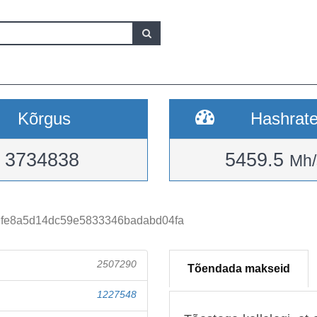
Kõrgus
Hashrat
3734838
5459.5
Mh/
fe8a5d14dc59e5833346badabd04fa
2507290
Tõendada makseid
1227548