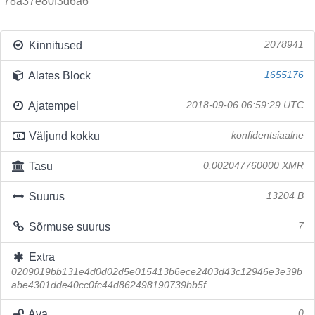
78a37e80f3d6a6
Kinnitused
2078941
Alates Block
1655176
Ajatempel
2018-09-06 06:59:29 UTC
Väljund kokku
konfidentsiaalne
Tasu
0.002047760000 XMR
Suurus
13204 B
Sõrmuse suurus
7
Extra
0209019bb131e4d0d02d5e015413b6ece2403d43c12946e3e39b
abe4301dde40cc0fc44d862498190739bb5f
Ava
0