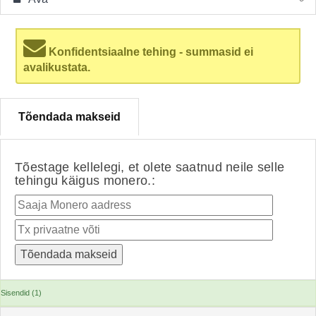
Konfidentsiaalne tehing - summasid ei
avalikustata.
Tõendada makseid
Tõestage kellelegi, et olete saatnud neile selle
tehingu käigus monero.:
Sisendid (1)