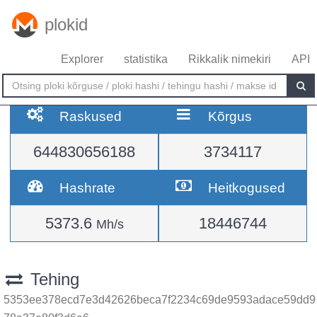
plokid
Explorer
statistika
Rikkalik nimekiri
API
Raskused
Kõrgus
644830656188
3734117
Hashrate
Heitkogused
5373.6
18446744
Mh/s
Tehing
5353ee378ecd7e3d42626beca7f2234c69de9593adace59dd9