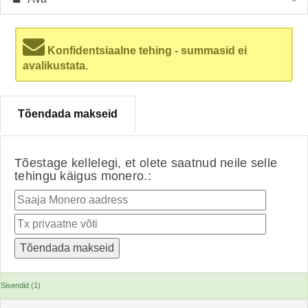
Konfidentsiaalne tehing - summasid ei
avalikustata.
Tõendada makseid
Tõestage kellelegi, et olete saatnud neile selle
tehingu käigus monero.:
Sisendid (1)