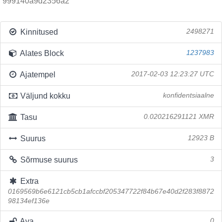
999140a9d2356a2
Kinnitused
2498271
Alates Block
1237983
Ajatempel
2017-02-03 12:23:27 UTC
Väljund kokku
konfidentsiaalne
Tasu
0.020216291121 XMR
Suurus
12923 B
Sõrmuse suurus
3
Extra
0169569b6e6121cb5cb1afccbf205347722f84b67e40d2f283f8872
98134ef136e
Ava
0