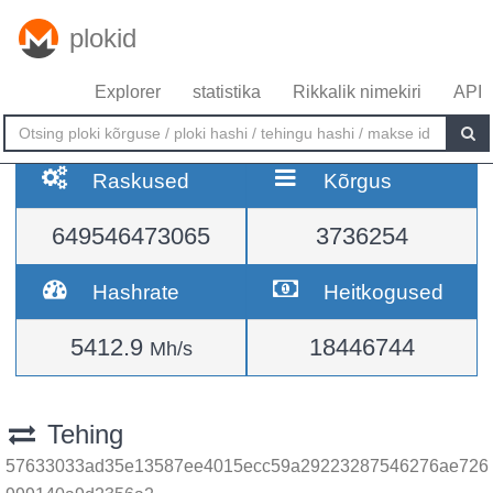
plokid
Explorer
statistika
Rikkalik nimekiri
API
Raskused
Kõrgus
649546473065
3736254
Hashrate
Heitkogused
5412.9
18446744
Mh/s
Tehing
57633033ad35e13587ee4015ecc59a29223287546276ae726