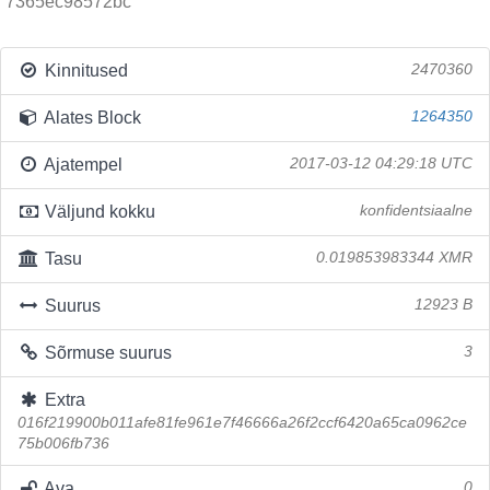
7365ec98572bc
Kinnitused
2470360
Alates Block
1264350
Ajatempel
2017-03-12 04:29:18 UTC
Väljund kokku
konfidentsiaalne
Tasu
0.019853983344 XMR
Suurus
12923 B
Sõrmuse suurus
3
Extra
016f219900b011afe81fe961e7f46666a26f2ccf6420a65ca0962ce
75b006fb736
Ava
0