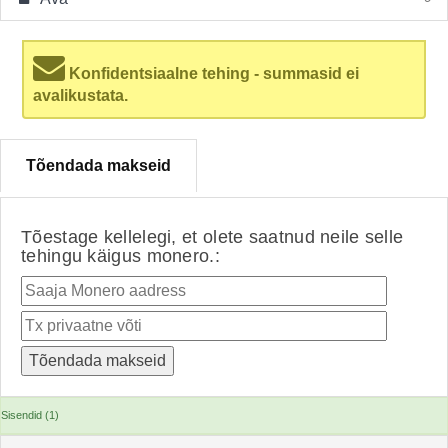
Konfidentsiaalne tehing - summasid ei
avalikustata.
Tõendada makseid
Tõestage kellelegi, et olete saatnud neile selle
tehingu käigus monero.:
Sisendid (1)