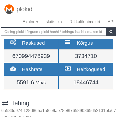
plokid
Explorer
statistika
Rikkalik nimekiri
API
Raskused
Kõrgus
670994478939
3734710
Hashrate
Heitkogused
5591.6
18446744
Mh/s
Tehing
6a533d974f128d865a1a8fe9ae78e8f765890865d52131bfa67