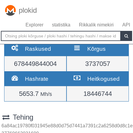
plokid
Explorer
statistika
Rikkalik nimekiri
API
Raskused
Kõrgus
678449844004
3737057
Hashrate
Heitkogused
5653.7
18446744
Mh/s
Tehing
6a84ac19780f031945e88d0d75d7441a7391c2a6258d0d8c1e