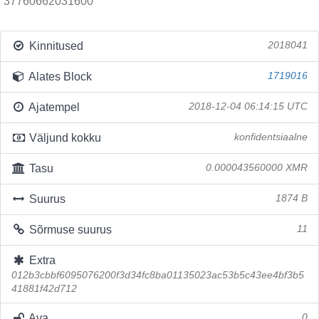
37760662031600
Kinnitused
2018041
Alates Block
1719016
Ajatempel
2018-12-04 06:14:15 UTC
Väljund kokku
konfidentsiaalne
Tasu
0.000043560000 XMR
Suurus
1874 B
Sõrmuse suurus
11
Extra
012b3cbbf6095076200f3d34fc8ba01135023ac53b5c43ee4bf3b5
41881f42d712
Ava
0