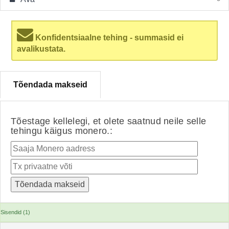
Konfidentsiaalne tehing - summasid ei
avalikustata.
Tõendada makseid
Tõestage kellelegi, et olete saatnud neile selle
tehingu käigus monero.:
Sisendid (1)