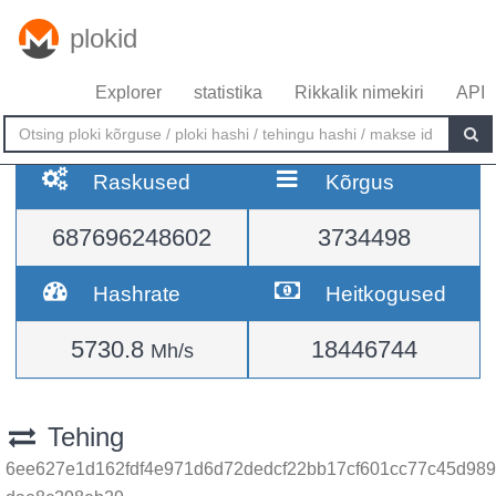
plokid
Explorer
statistika
Rikkalik nimekiri
API
Raskused
Kõrgus
687696248602
3734498
Hashrate
Heitkogused
5730.8
18446744
Mh/s
Tehing
6ee627e1d162fdf4e971d6d72dedcf22bb17cf601cc77c45d989