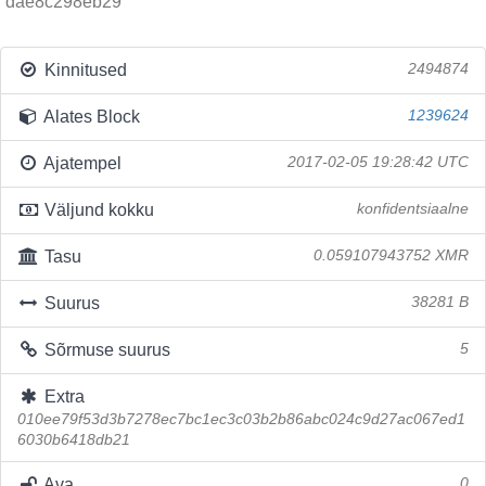
dae8c298eb29
Kinnitused
2494874
Alates Block
1239624
Ajatempel
2017-02-05 19:28:42 UTC
Väljund kokku
konfidentsiaalne
Tasu
0.059107943752 XMR
Suurus
38281 B
Sõrmuse suurus
5
Extra
010ee79f53d3b7278ec7bc1ec3c03b2b86abc024c9d27ac067ed1
6030b6418db21
Ava
0