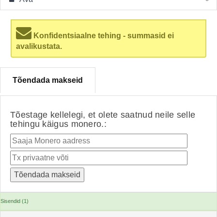
Konfidentsiaalne tehing - summasid ei
avalikustata.
Tõendada makseid
Tõestage kellelegi, et olete saatnud neile selle
tehingu käigus monero.:
Sisendid (1)