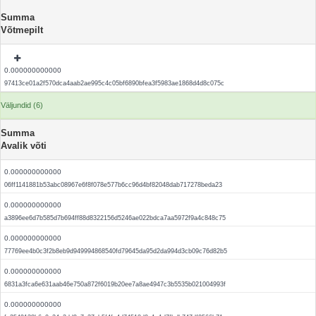
Summa
Võtmepilt
0.000000000000
97413ce01a2f570dca4aab2ae995c4c05bf6890bfea3f5983ae1868d4d8c075c
Väljundid (6)
Summa
Avalik võti
0.000000000000
06ff1141881b53abc08967e6f8f078e577b6cc96d4bf82048dab717278beda23
0.000000000000
a3896ee6d7b585d7b694ff88d8322156d5246ae022bdca7aa5972f9a4c848c75
0.000000000000
77769ee4b0c3f2b8eb9d949994868540fd79645da95d2da994d3cb09c76d82b5
0.000000000000
6831a3fca6e631aab46e750a872f6019b20ee7a8ae4947c3b5535b021004993f
0.000000000000