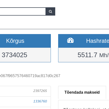
Kõrgus
Hashrat
3734025
5511.7
Mh/
e067f9657576460719ac817d0c267
2397265
Tõendada makseid
1336760