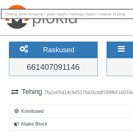
plokid
Raskused
661407091146
Tehing
7fa2e65d14c94517fa03cbdf789f641b033
Kinnitused
Alates Block