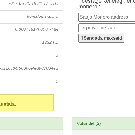
Tõestage kellelegi, et 
2017-06-20 15:21:17 UTC
monero.:
konfidentsiaalne
0.003758170000 XMR
12924 B
3
63126c04f5680cefed987004ed
0
ustata.
Väljundid (2)