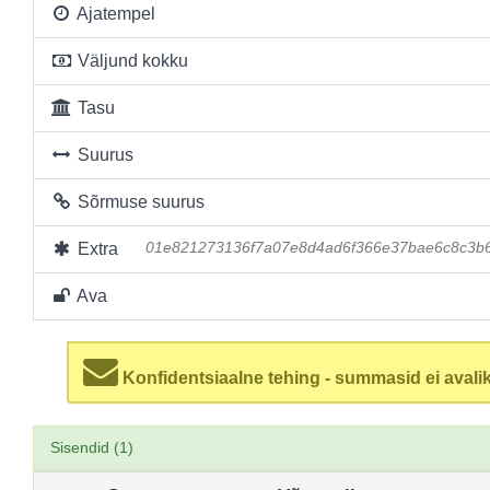
Ajatempel
Väljund kokku
Tasu
Suurus
Sõrmuse suurus
Extra
01e821273136f7a07e8d4ad6f366e37bae6c8c3b
Ava
Konfidentsiaalne tehing - summasid ei avalik
Sisendid (1)