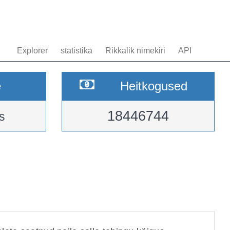
Explorer
statistika
Rikkalik nimekiri
API
e
Heitkogused
18446744
s