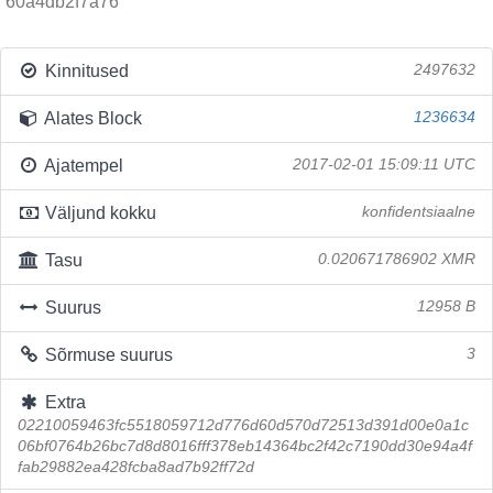
60a4db2f7a76
Kinnitused
2497632
Alates Block
1236634
Ajatempel
2017-02-01 15:09:11 UTC
Väljund kokku
konfidentsiaalne
Tasu
0.020671786902 XMR
Suurus
12958 B
Sõrmuse suurus
3
Extra
02210059463fc5518059712d776d60d570d72513d391d00e0a1c
06bf0764b26bc7d8d8016fff378eb14364bc2f42c7190dd30e94a4f
fab29882ea428fcba8ad7b92ff72d