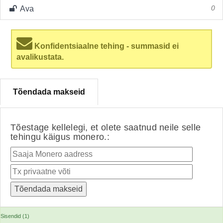
Ava
0
Konfidentsiaalne tehing - summasid ei
avalikustata.
Tõendada makseid
Tõestage kellelegi, et olete saatnud neile selle
tehingu käigus monero.:
Sisendid (1)