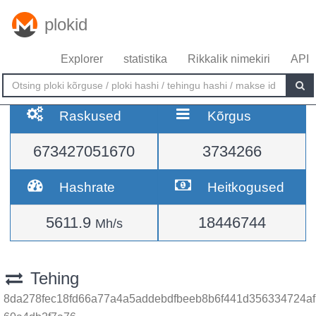
plokid
Explorer
statistika
Rikkalik nimekiri
API
Raskused
Kõrgus
673427051670
3734266
Hashrate
Heitkogused
5611.9
18446744
Mh/s
Tehing
8da278fec18fd66a77a4a5addebdfbeeb8b6f441d356334724af