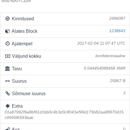
8fdc4b07c1b9
Kinnitused
2496087
Alates Block
1238643
Ajatempel
2017-02-04 11:07:47 UTC
Väljund kokku
konfidentsiaalne
Tasu
0.044454088458 XMR
Suurus
25867 B
Sõrmuse suurus
3
Extra
01a87992f9a8bf91d1bb0c4b3d3c8043ef99d175b82aa88970d15
c9995f6593bab
Ava
0