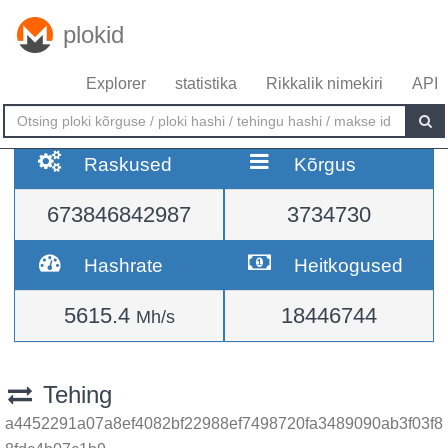
plokid
Explorer
statistika
Rikkalik nimekiri
API
Raskused
Kõrgus
673846842987
3734730
Hashrate
Heitkogused
5615.4
18446744
Mh/s
Tehing
a4452291a07a8ef4082bf22988ef7498720fa3489090ab3f03f8