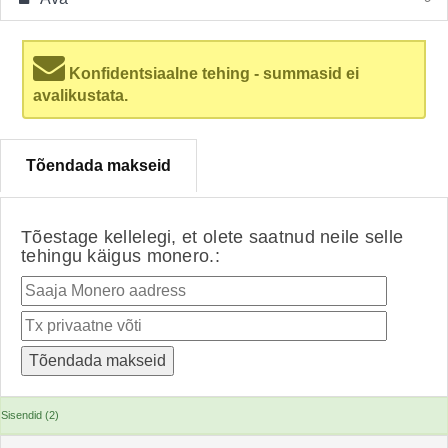
Konfidentsiaalne tehing - summasid ei
avalikustata.
Tõendada makseid
Tõestage kellelegi, et olete saatnud neile selle
tehingu käigus monero.:
Sisendid (2)