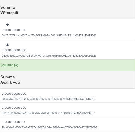
Summa
Võtmepilt
0.000000000000
6ed7a70781eca03f7cea79c2073e6b6cc5d01b8f9f82415c1b09453b45d18560
0.000000000000
04c9b82dd15f9ae0758f2c094094cf1ab757d3d8ba012b944c858d05e3c3692e
Väljundid (4)
Summa
Avalik võti
0.000000000000
68065d7e9f581ffa2bb8a00e6879bc6c387db6688a92fb1f7691a2b7ceb1691a
0.000000000000
fbf151d200a0243e41bab85d9bdd205dff3b605c31f98008cbef4b7d66224cc7
0.000000000000
1bcd4de8b630e51e2a0587a18067dc39ec8360aaeb7760e46895e97f5fb78206