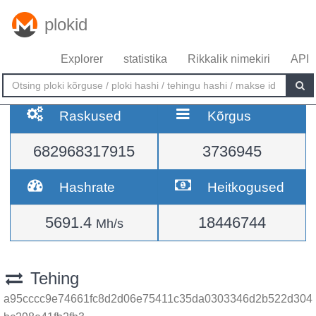
plokid
Explorer
statistika
Rikkalik nimekiri
API
Raskused
Kõrgus
682968317915
3736945
Hashrate
Heitkogused
5691.4
18446744
Mh/s
Tehing
a95cccc9e74661fc8d2d06e75411c35da0303346d2b522d304