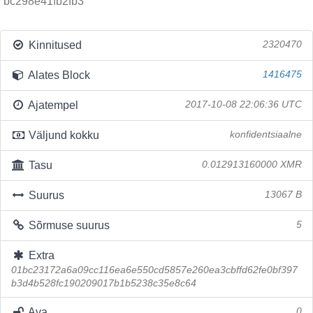
bc298e41fb2fb3
Kinnitused
2320470
Alates Block
1416475
Ajatempel
2017-10-08 22:06:36 UTC
Väljund kokku
konfidentsiaalne
Tasu
0.012913160000 XMR
Suurus
13067 B
Sõrmuse suurus
5
Extra
01bc23172a6a09cc116ea6e550cd5857e260ea3cbffd62fe0bf397
b3d4b528fc190209017b1b5238c35e8c64
Ava
0