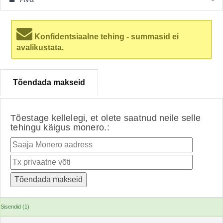
Konfidentsiaalne tehing - summasid ei
avalikustata.
Tõendada makseid
Tõestage kellelegi, et olete saatnud neile selle
tehingu käigus monero.:
Sisendid (1)