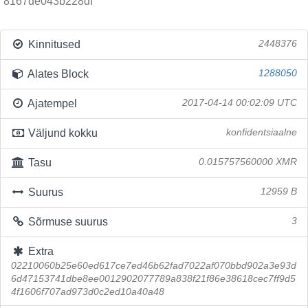
8167de043b228df
Kinnitused
2448376
Alates Block
1288050
Ajatempel
2017-04-14 00:02:09 UTC
Väljund kokku
konfidentsiaalne
Tasu
0.015757560000 XMR
Suurus
12959 B
Sõrmuse suurus
3
Extra
02210060b25e60ed617ce7ed46b62fad7022af070bbd902a3e93d
6d47153741dbe8ee0012902077789a838f21f86e38618cec7ff9d5
4f1606f707ad973d0c2ed10a40a48