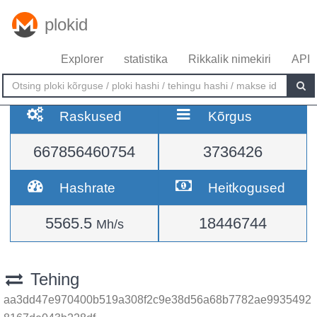
plokid
Explorer
statistika
Rikkalik nimekiri
API
Raskused
Kõrgus
667856460754
3736426
Hashrate
Heitkogused
5565.5
18446744
Mh/s
Tehing
aa3dd47e970400b519a308f2c9e38d56a68b7782ae9935492