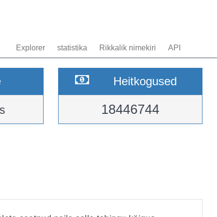
Explorer
statistika
Rikkalik nimekiri
API
e
Heitkogused
18446744
s