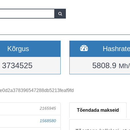
Kõrgus
Hashrat
3734525
5808.9
Mh/
e0d2a378396547288db5213feaf9fd
2165945
Tõendada makseid
1568580