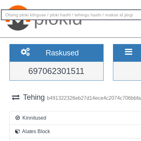
plokid
Raskused
697062301511
Tehing
b491322326eb27d14ece4c2074c706bbfa
Kinnitused
Alates Block