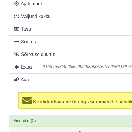
Ajatempel
Väljund kokku
Tasu
Suurus
Sõrmuse suurus
Extra
01064bd8f4fff0c6c9b2f58af8876d7e02604397
Ava
Konfidentsiaalne tehing - summasid ei avalik
Sisendid (2)