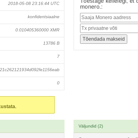
Tõestage kellelegi, et 
2018-05-08 23:16:44 UTC
monero.:
konfidentsiaalne
0.010405360000 XMR
13786 B
7
821c262121934d092fe1156eab
0
ustata.
Väljundid (2)