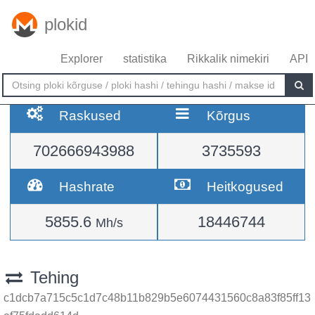
plokid
Explorer
statistika
Rikkalik nimekiri
API
Raskused
Kõrgus
702666943988
3735593
Hashrate
Heitkogused
5855.6
18446744
Mh/s
Tehing
c1dcb7a715c5c1d7c48b11b829b5e6074431560c8a83f85ff13