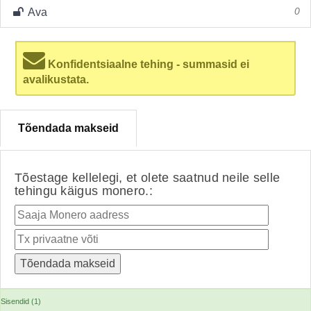
Ava
0
Konfidentsiaalne tehing - summasid ei
avalikustata.
Tõendada makseid
Tõestage kellelegi, et olete saatnud neile selle
tehingu käigus monero.:
Sisendid (1)