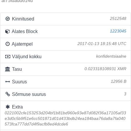
af75fdadd614d
Kinnitused
2512548
Alates Block
1223045
Ajatempel
2017-01-13 18:15:48 UTC
Väljund kokku
konfidentsiaalne
Tasu
0.023318108931 XMR
Suurus
12956 B
Sõrmuse suurus
3
Extra
0221002cfe153253d204bf1b81bd960e93e87d082f36a17105af33
e3d0c5b9f51e6cc501871d01d433bdb24ea184baa76da8a7fa040
573fca777dd7d4f9acfb8ed4dcde6