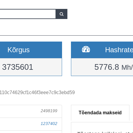
Kõrgus
Hashrat
3735601
5776.8
Mh/
110c74629cf1c46f3eee7c9c3ebd59
2498199
Tõendada makseid
1237402