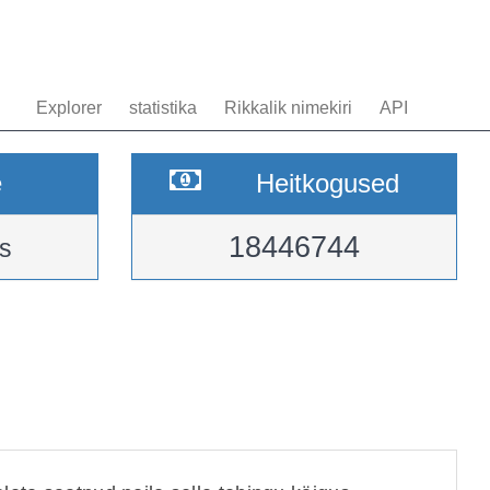
Explorer
statistika
Rikkalik nimekiri
API
e
Heitkogused
18446744
s