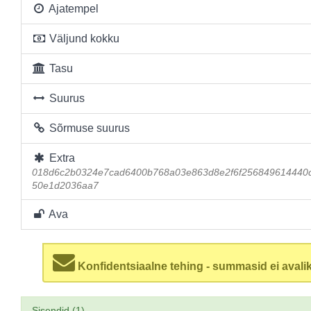
Ajatempel
Väljund kokku
Tasu
Suurus
Sõrmuse suurus
Extra
018d6c2b0324e7cad6400b768a03e863d8e2f6f256849614440
50e1d2036aa7
Ava
Konfidentsiaalne tehing - summasid ei avalik
Sisendid (1)