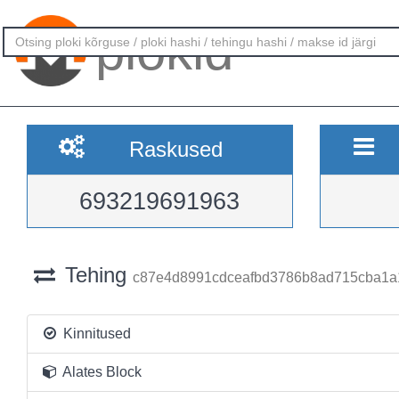
plokid
Raskused
693219691963
Tehing
c87e4d8991cdceafbd3786b8ad715cba1a
Kinnitused
Alates Block