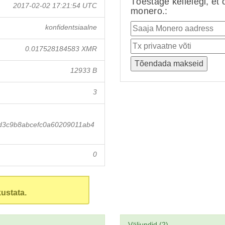
Tõestage kellelegi, et 
2017-02-02 17:21:54 UTC
monero.:
konfidentsiaalne
0.017528184583 XMR
12933 B
3
d3c9b8abcefc0a60209011ab4
0
ustata.
Väljundid (2)