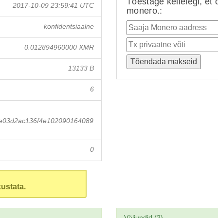
Tõestage kellelegi, et 
2017-10-09 23:59:41 UTC
monero.:
konfidentsiaalne
0.012894960000 XMR
13133 B
6
e03d2ac136f4e102090164089
0
ustata.
Väljundid (2)