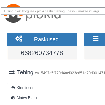
plokid
Raskused
668260734778
Tehing
ca15497c5f770d4acf023c651a70d00147
Kinnitused
Alates Block