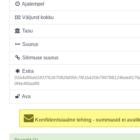
Ajatempel
Väljund kokku
Tasu
Suurus
Sõrmuse suurus
Extra
01b4d95dd181f76267082fd05fc7f61b420b799788124bde8176
0f4e46fad89
Ava
Konfidentsiaalne tehing - summasid ei avalik
Sisendid (1)