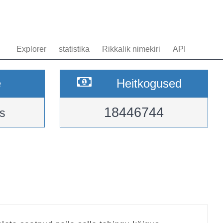
Explorer
statistika
Rikkalik nimekiri
API
e
Heitkogused
18446744
s