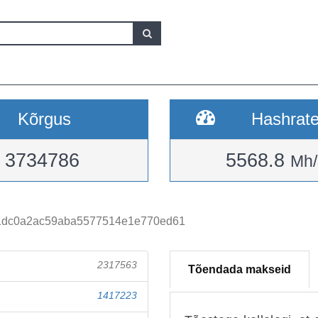
Kõrgus
Hashrat
3734786
5568.8
Mh/
1dc0a2ac59aba5577514e1e770ed61
2317563
Tõendada makseid
1417223