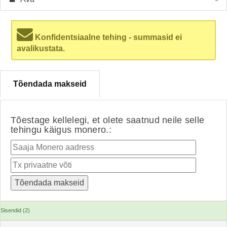
Konfidentsiaalne tehing - summasid ei
avalikustata.
Tõendada makseid
Tõestage kellelegi, et olete saatnud neile selle
tehingu käigus monero.:
Sisendid (2)