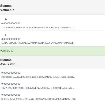
Summa
Võtmepilt
0.000000000000
1714ffb3f6d0d79a4abaf91b1742b24aeee3bae791a9802e72c71fbfebe1c574
0.000000000000
9b17349975ef942f284d89cfae7078f8488440c06e3de57fb0845b252136bb4d
Väljundid (7)
Summa
Avalik võti
0.000000000000
236068386ecaaf8a5195e3f013e223c9a63f5a07141bc635a51c94b3ef36746a
0.000000000000
7daf7e615c9d197f9f681e02fa445b4e52cb30f55bec113608994cca56ee48eb
0.000000000000
8e03a7c8affde330151ba351ab72e1376564787a2d92706d21a9648129b1e8bb