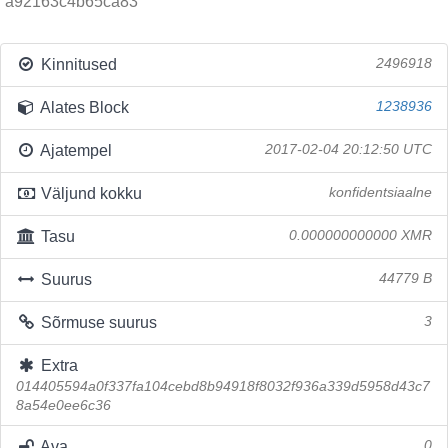
a92163c4b65ca83
Kinnitused
2496918
Alates Block
1238936
Ajatempel
2017-02-04 20:12:50 UTC
Väljund kokku
konfidentsiaalne
Tasu
0.000000000000 XMR
Suurus
44779 B
Sõrmuse suurus
3
Extra
014405594a0f337fa104cebd8b94918f8032f936a339d5958d43c7
8a54e0ee6c36
Ava
0