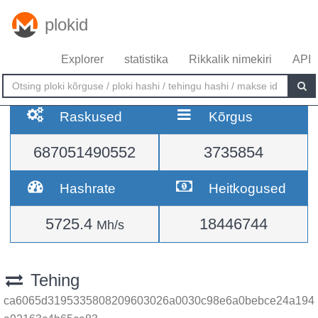
plokid
Explorer
statistika
Rikkalik nimekiri
API
Raskused
Kõrgus
687051490552
3735854
Hashrate
Heitkogused
5725.4
18446744
Mh/s
Tehing
ca6065d3195335808209603026a0030c98e6a0bebce24a194