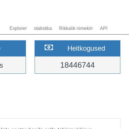
Explorer
statistika
Rikkalik nimekiri
API
e
Heitkogused
18446744
s