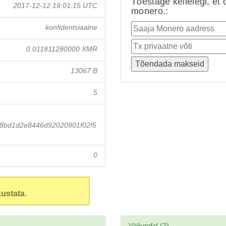
Tõestage kellelegi, et 
2017-12-12 19:01:15 UTC
monero.:
konfidentsiaalne
0.011811280000 XMR
13067 B
5
8bd1d2e8446d92020901f02f5
0
ustata.
Väljundid (2)