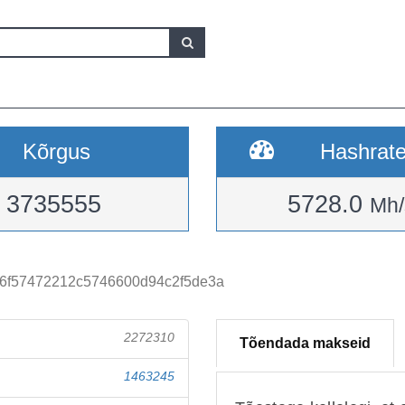
Kõrgus
Hashrat
3735555
5728.0
Mh/
6f57472212c5746600d94c2f5de3a
2272310
Tõendada makseid
1463245