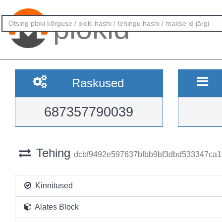
plokid
Raskused
687357790039
Tehing
dcbf9492e597637bfbb9bf3dbd533347ca1
Kinnitused
Alates Block