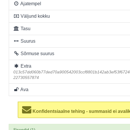
Ajatempel
Väljund kokku
Tasu
Suurus
Sõrmuse suurus
Extra
013c57dd060b77ded70a900542003ccf8801b142ab3ef53f6724
22730557874
Ava
Konfidentsiaalne tehing - summasid ei avalik
Sisendid (1)