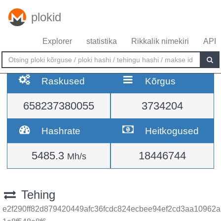
plokid
Explorer
statistika
Rikkalik nimekiri
API
Raskused
Kõrgus
658237380055
3734204
Hashrate
Heitkogused
5485.3
18446744
Mh/s
Tehing
e2f290ff82d879420449afc36fcdc824ecbee94ef2cd3aa10962a