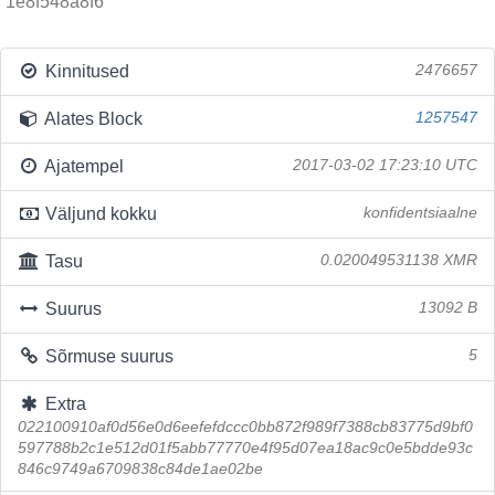
1e8f548a8f6
Kinnitused
2476657
Alates Block
1257547
Ajatempel
2017-03-02 17:23:10 UTC
Väljund kokku
konfidentsiaalne
Tasu
0.020049531138 XMR
Suurus
13092 B
Sõrmuse suurus
5
Extra
022100910af0d56e0d6eefefdccc0bb872f989f7388cb83775d9bf0
597788b2c1e512d01f5abb77770e4f95d07ea18ac9c0e5bdde93c
846c9749a6709838c84de1ae02be