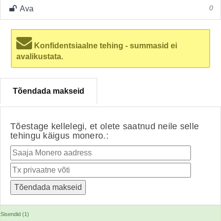
Ava
0
Konfidentsiaalne tehing - summasid ei
avalikustata.
Tõendada makseid
Tõestage kellelegi, et olete saatnud neile selle
tehingu käigus monero.:
Sisendid (1)