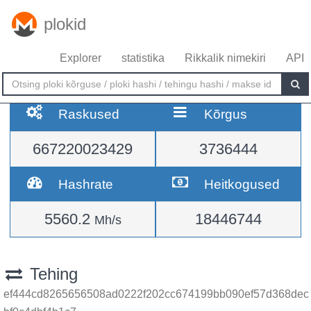
plokid
Explorer
statistika
Rikkalik nimekiri
API
Raskused
Kõrgus
667220023429
3736444
Hashrate
Heitkogused
5560.2
18446744
Mh/s
Tehing
ef444cd8265656508ad0222f202cc674199bb090ef57d368dec