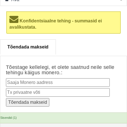
Konfidentsiaalne tehing - summasid ei
avalikustata.
Tõendada makseid
Tõestage kellelegi, et olete saatnud neile selle
tehingu käigus monero.:
Sisendid (1)