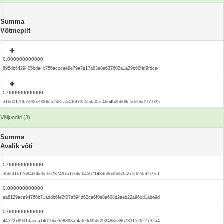
Summa
Võtmepilt
0.000000000000
895db6429405bda4c756acccee8e79a7e17a63e8e637602a1a29b60fef9fdce4
0.000000000000
d1bd0179fa5906e900bfa2d8ca5436f73a55da05c4664b2bb08c5de5bd1b1035
Väljundid (3)
Summa
Avalik võti
0.000000000000
dbbfd1b17684666e6cb6737497a1eb6c645b7143d69bdbbb3a27ef62daf2c9c1
0.000000000000
ea8129ace94766b71addb6fe2f07a594d62ca6f0e8a608d2aeb22a96cd1abe9d
0.000000000000
44522789d1daeca14d1bbe3e8398af4a62fd35bf292483e38b733152627732a4