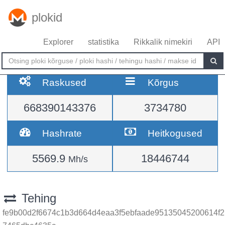
plokid
Explorer
statistika
Rikkalik nimekiri
API
Raskused
Kõrgus
668390143376
3734780
Hashrate
Heitkogused
5569.9
18446744
Mh/s
Tehing
fe9b00d2f6674c1b3d664d4eaa3f5ebfaade95135045200614f2