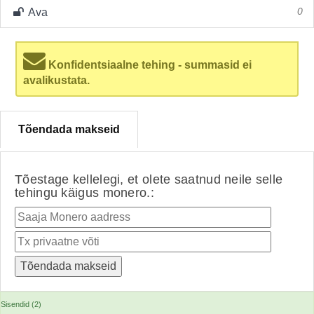
Ava
0
Konfidentsiaalne tehing - summasid ei
avalikustata.
Tõendada makseid
Tõestage kellelegi, et olete saatnud neile selle
tehingu käigus monero.:
Sisendid (2)