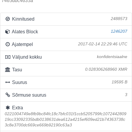
7465dbc4635a
Kinnitused
2488573
Alates Block
1246207
Ajatempel
2017-02-14 22:29:46 UTC
Väljund kokku
konfidentsiaalne
Tasu
0.028306268960 XMR
Suurus
19595 B
Sõrmuse suurus
3
Extra
0221004749e8fb9bc84fc18c7bfc031f1ccb5205799fc1072442809
19cc33092335bdb0138631dea612a4215ef609ed21b74363738c
3c8e3700dc669ce669b92190c63a3