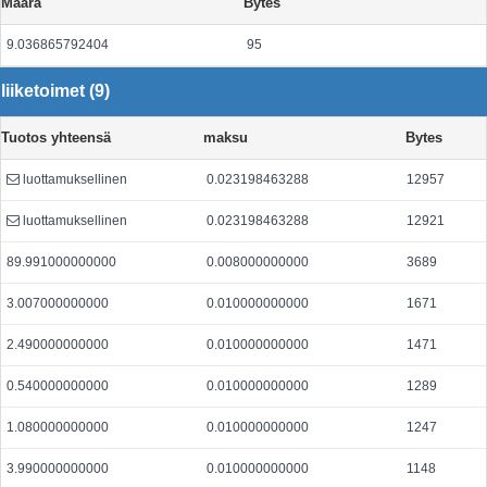
Määrä
Bytes
9.036865792404
95
liiketoimet (9)
Tuotos yhteensä
maksu
Bytes
luottamuksellinen
0.023198463288
12957
luottamuksellinen
0.023198463288
12921
89.991000000000
0.008000000000
3689
3.007000000000
0.010000000000
1671
2.490000000000
0.010000000000
1471
0.540000000000
0.010000000000
1289
1.080000000000
0.010000000000
1247
3.990000000000
0.010000000000
1148