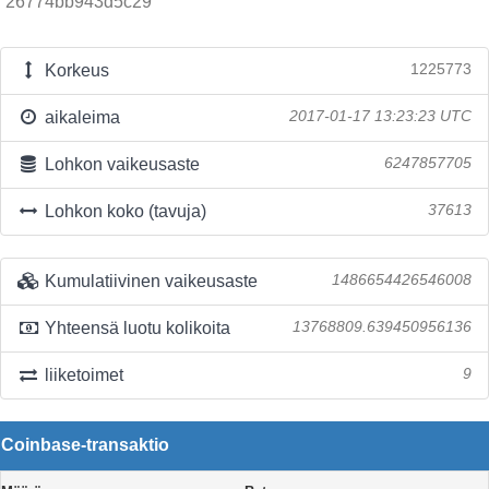
26774bb943d5c29
Korkeus
1225773
aikaleima
2017-01-17 13:23:23 UTC
Lohkon vaikeusaste
6247857705
Lohkon koko (tavuja)
37613
Kumulatiivinen vaikeusaste
1486654426546008
Yhteensä luotu kolikoita
13768809.639450956136
liiketoimet
9
Coinbase-transaktio