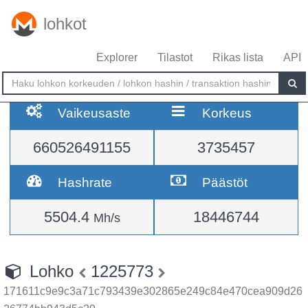
lohkot
Explorer
Tilastot
Rikas lista
API
Vaikeusaste
Korkeus
660526491155
3735457
Hashrate
Päästöt
5504.4
18446744
Mh/s
Lohko
1225773
171611c9e9c3a71c793439e302865e249c84e470cea909d26