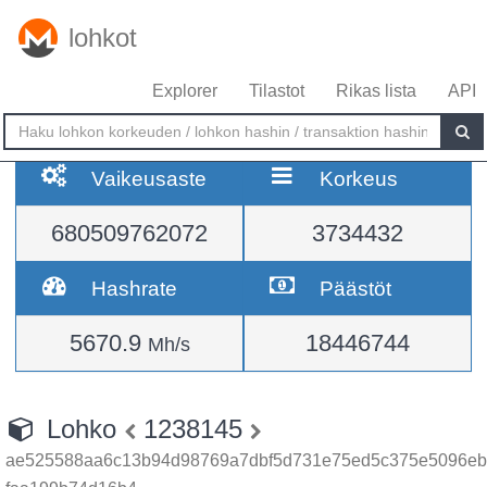
lohkot
Explorer
Tilastot
Rikas lista
API
Vaikeusaste
Korkeus
680509762072
3734432
Hashrate
Päästöt
5670.9
18446744
Mh/s
Lohko
1238145
ae525588aa6c13b94d98769a7dbf5d731e75ed5c375e5096eb