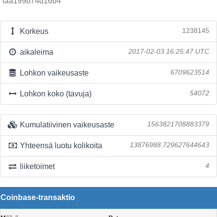
faa199b74d16b4
Korkeus
1238145
aikaleima
2017-02-03 16:25:47 UTC
Lohkon vaikeusaste
6709623514
Lohkon koko (tavuja)
54072
Kumulatiivinen vaikeusaste
1563821708883379
Yhteensä luotu kolikoita
13876988.729627644643
liiketoimet
4
Coinbase-transaktio