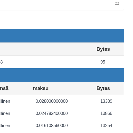
11
Bytes
08
95
ensä
maksu
Bytes
linen
0.028000000000
13389
linen
0.024782400000
19866
linen
0.016108560000
13254