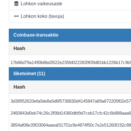
Lohkon vaikeusaste
Lohkon koko (tavuja)
Coinbase-transaktio
Hash
17b66d79a1490b8bd3522e235fd0222839f39d81bb1226b17c9b
liiketoimet (11)
Hash
3d38952633efa0de8a5d6f5736830d4145847a89a672205f02e5
2460843d0eb74c26c2f08d14360dfd9d7ceb17cfc42c6b888aaa
3854af08e39f33064aaeaf31751e9e4874f50c7e2e51260f192c88