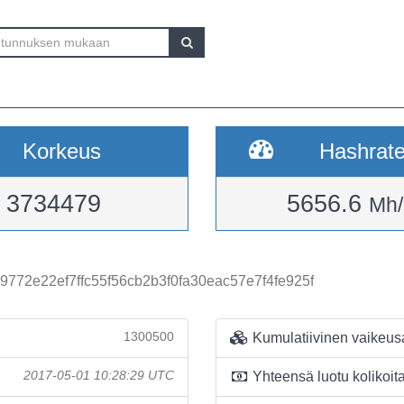
Korkeus
Hashrat
3734479
5656.6
Mh/
772e22ef7ffc55f56cb2b3f0fa30eac57e7f4fe925f
1300500
Kumulatiivinen vaikeus
2017-05-01 10:28:29 UTC
Yhteensä luotu kolikoit