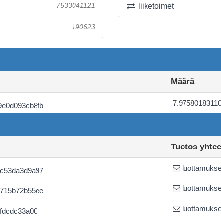
7533041121
liiketoimet
190623
Määrä
7.9758018311
9e0d093cb8fb
Tuotos yhte
luottamuksel
7c53da3d9a97
luottamuksel
6715b72b55ee
luottamuksel
fdcdc33a00