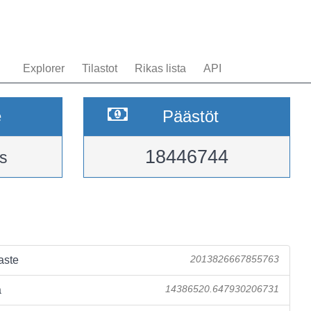
Explorer
Tilastot
Rikas lista
API
e
Päästöt
18446744
s
aste
2013826667855763
a
14386520.647930206731