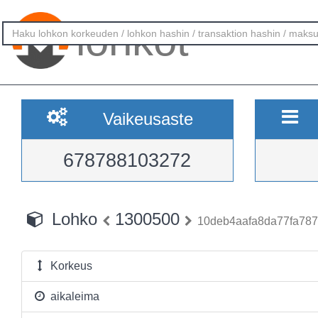
lohkot
Vaikeusaste
678788103272
Lohko
1300500
10deb4aafa8da77fa7879
Korkeus
aikaleima