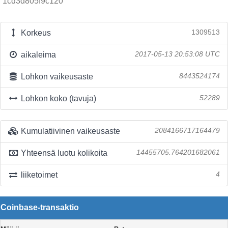
1cd3d805f9c120
Korkeus
1309513
aikaleima
2017-05-13 20:53:08 UTC
Lohkon vaikeusaste
8443524174
Lohkon koko (tavuja)
52289
Kumulatiivinen vaikeusaste
2084166717164479
Yhteensä luotu kolikoita
14455705.764201682061
liiketoimet
4
Coinbase-transaktio