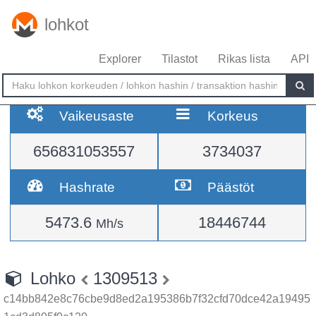
lohkot
Explorer
Tilastot
Rikas lista
API
Vaikeusaste
Korkeus
656831053557
3734037
Hashrate
Päästöt
5473.6
18446744
Mh/s
Lohko
1309513
c14bb842e8c76cbe9d8ed2a195386b7f32cfd70dce42a19495