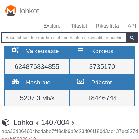
lohkot
Explorer
Tilastot
Rikas lista
API
Vaikeusaste
Korkeus
624876834855
3735170
Hashrate
Päästöt
5207.3
18446744
Mh/s
Lohko
1407004
aba33d364604bc4abe7f49cfb6b9d23490f180d3ac437ec827d