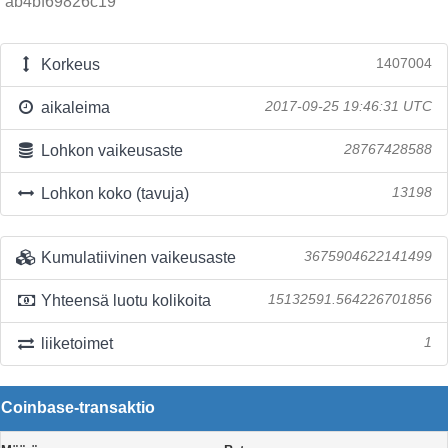
ab4bf69826c19
Korkeus
1407004
aikaleima
2017-09-25 19:46:31 UTC
Lohkon vaikeusaste
28767428588
Lohkon koko (tavuja)
13198
Kumulatiivinen vaikeusaste
3675904622141499
Yhteensä luotu kolikoita
15132591.564226701856
liiketoimet
1
Coinbase-transaktio