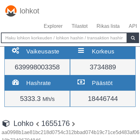
lohkot
Explorer
Tilastot
Rikas lista
API
Vaikeusaste
Korkeus
639998003358
3734889
Hashrate
Päästöt
5333.3
18446744
Mh/s
Lohko
1655176
aa0998b1ae81bc218d0754c312bbad074b19c71ce5d483af06