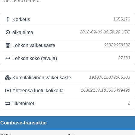
18b73496704846
Korkeus
1655176
aikaleima
2018-09-06 06:59:29 UTC
Lohkon vaikeusaste
63329658332
Lohkon koko (tavuja)
27133
Kumulatiivinen vaikeusaste
19107615879065383
Yhteensä luotu kolikoita
16382137.183535499498
liiketoimet
2
Coinbase-transaktio