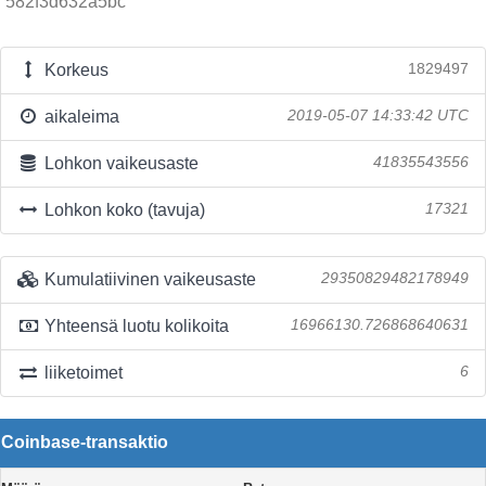
582f3d632a5bc
Korkeus
1829497
aikaleima
2019-05-07 14:33:42 UTC
Lohkon vaikeusaste
41835543556
Lohkon koko (tavuja)
17321
Kumulatiivinen vaikeusaste
29350829482178949
Yhteensä luotu kolikoita
16966130.726868640631
liiketoimet
6
Coinbase-transaktio