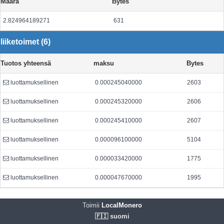
Määrä
Bytes
2.824964189271
631
liiketoimet (6)
Tuotos yhteensä
maksu
Bytes
luottamuksellinen
0.000245040000
2603
luottamuksellinen
0.000245320000
2606
luottamuksellinen
0.000245410000
2607
luottamuksellinen
0.000096100000
5104
luottamuksellinen
0.000033420000
1775
luottamuksellinen
0.000047670000
1995
Toimii
LocalMonero
🇫🇮 suomi