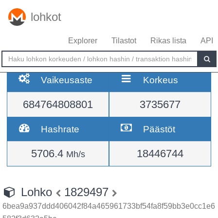
lohkot
Explorer
Tilastot
Rikas lista
API
Vaikeusaste
Korkeus
684764808801
3735677
Hashrate
Päästöt
5706.4
18446744
Mh/s
Lohko
1829497
6bea9a937ddd406042f84a465961733bf54fa8f59bb3e0cc1e6