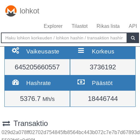
lohkot
Explorer
Tilastot
Rikas lista
API
Vaikeusaste
Korkeus
645205660557
3736192
Hashrate
Päästöt
5376.7
18446744
Mh/s
Transaktio
029d2a078ff02702d754845fb8564bc443b072c7e7b7d67893d