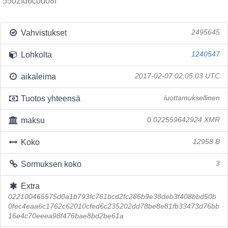
5502fd6c0d08f
Vahvistukset
2495645
Lohkolta
1240547
aikaleima
2017-02-07 02:05:03 UTC
Tuotos yhteensä
luottamuksellinen
maksu
0.022559642924 XMR
Koko
12958 B
Sormuksen koko
3
Extra
022100465575d0a1b793fc761bcd2fc286b9e38deb3f408bbd50b
0fec4eaa6c1762c62010cfed6c235202dd78be8e81fb33473d76bb
16e4c70eeea98f476bae8bd2be61a