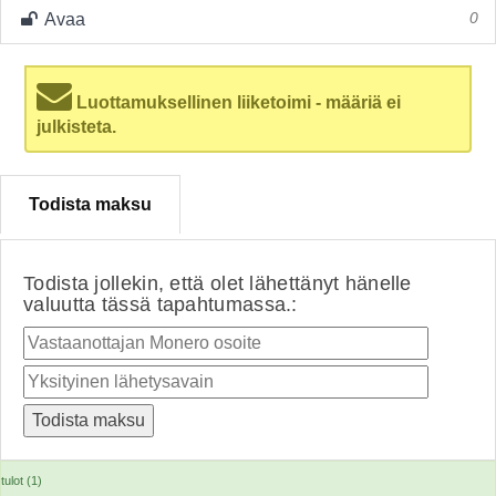
Avaa
0
Luottamuksellinen liiketoimi - määriä ei
julkisteta.
Todista maksu
Todista jollekin, että olet lähettänyt hänelle
valuutta tässä tapahtumassa.:
tulot (1)