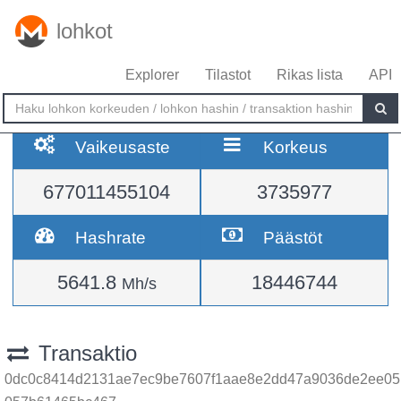
lohkot
Explorer
Tilastot
Rikas lista
API
Vaikeusaste
Korkeus
677011455104
3735977
Hashrate
Päästöt
5641.8
18446744
Mh/s
Transaktio
0dc0c8414d2131ae7ec9be7607f1aae8e2dd47a9036de2ee05