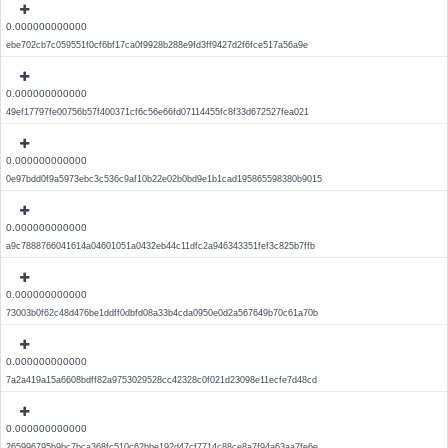
0.000000000000
ebe702cb7c059551f0cf6bf17ca0f9928b288e9fd3ff9427d2f6fce517a56a9e
0.000000000000
49ef17797fe00756b57f400371cf6c56e66fd07114455fc8f33d672527fea021
0.000000000000
0e97bdd0f9a5973ebc3c536c9af10b22e02b0bd9e1b1cad195865598380b9015
0.000000000000
a9c7888766041614a04601051a0432eb44c11dfc2a946343351fef3c825b7ffb
0.000000000000
73003b0f62c48d476be1ddff0dbfd08a33b4cda0950e0d2a567649b70c61a70b
0.000000000000
7a2a419a15a6608bdff82a9753029528cc42328c0f021d23098e11ecfe7d48cd
0.000000000000
265996795b9bc7bca368fc510c62bbe192d47cf7714c88ce8a7f94a63aa7fe6e