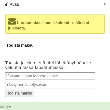
Avaa
0
Luottamuksellinen liiketoimi - määriä ei
julkisteta.
Todista maksu
Todista jollekin, että olet lähettänyt hänelle
valuutta tässä tapahtumassa.:
tulot (19)