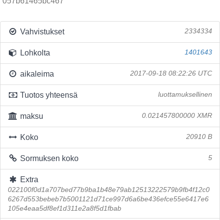
057b61465bc467
Vahvistukset
2334334
Lohkolta
1401643
aikaleima
2017-09-18 08:22:26 UTC
Tuotos yhteensä
luottamuksellinen
maksu
0.021457800000 XMR
Koko
20910 B
Sormuksen koko
5
Extra
022100f0d1a707bed77b9ba1b48e79ab12513222579b9fb4f12c0
6267d553bebeb7b5001121d71ce997d6a6be436efce55e6417e6
105e4eaa5df8ef1d311e2a8f5d1fbab