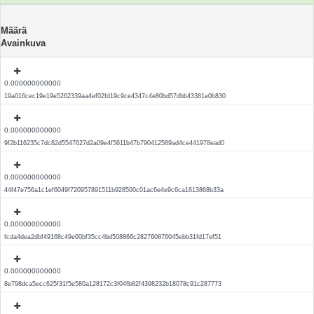
Määrä
Avainkuva
0.000000000000
19a016cec19e19e5262339aa4ef02fd19c9ce4347c4e80bd57dbb43381e0b830
0.000000000000
9f2b116235c7dc82d5547627d2a09e4f5611b47b790412589ad4ce441978ead0
0.000000000000
44f47e756a1c1ef6049f720957891511b928500c01ac6e4e9c6ca1613868b33a
0.000000000000
fcda4dea2dbf49168c49e00bf35cc4bd508866c282760876045ebb31fd17ef51
0.000000000000
8e798dca5ecc625f31f5e580a128172c3f04fb82f4398232b18078c91c287773