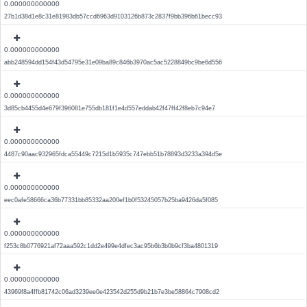
0.000000000000
27b1d38d1e8c31e81983db57ccd6963d9103126b873c2837f9bb396b61becc93
0.000000000000
abb248594dd154f43d54795e31e09ba89c846b3970ac5ac5228849bc9be6d556
0.000000000000
3d85cb4455d4e679f396081e755db181f1e4d557eddab42f47ff42f8eb7c94e7
0.000000000000
4487c90aac932965fdca55449c7215d1b5935c747ebb51b78893d3233a394d5e
0.000000000000
eec0afe58666ca36b77331bb85332aa200ef1b0f53245057b25ba9426da5f085
0.000000000000
f253c8b0776921af72aaa592c1dd2e499e4dfec3ac95b6b3b0b9cf3ba4801319
0.000000000000
43969f8a4ffb81742c06ad3239ee0e423542d255d9b21b7e3be58864c7908cd2