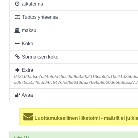
aikaleima
Tuotos yhteensä
maksu
Koko
Sormuksen koko
Extra
022100adce7e24e59d48cc0d965b5b2318cfb82e1be21d2bbdd
cd57bca0f4f63f34fc6476fe86e818da276e6b9b00d666deaa27
Avaa
Luottamuksellinen liiketoimi - määriä ei julkis
tulot (1)