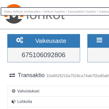
lohkot
Vaikeusaste
675106092806
Transaktio
10a6828210a7018ca74ab7f2ed0ab
Vahvistukset
Lohkolta