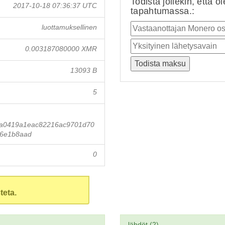
Todista jollekin, että o
2017-10-18 07:36:37 UTC
tapahtumassa.:
luottamuksellinen
0.003187080000 XMR
13093 B
5
a0419a1eac82216ac9701d70
36e1b8aad
0
teta.
lähdöt (2)