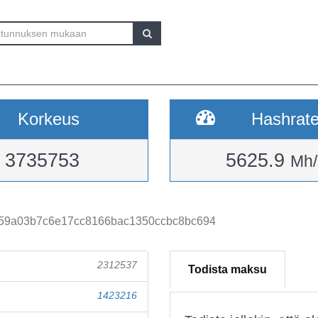
Korkeus
Hashrat
3735753
5625.9
Mh/
59a03b7c6e17cc8166bac1350ccbc8bc694
2312537
Todista maksu
1423216