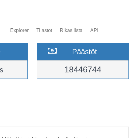
Explorer
Tilastot
Rikas lista
API
e
Päästöt
18446744
s