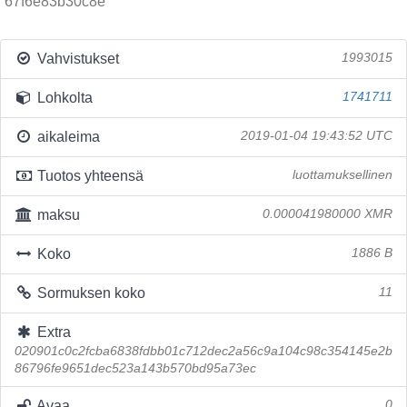
67f6e83b30c8e
Vahvistukset
1993015
Lohkolta
1741711
aikaleima
2019-01-04 19:43:52 UTC
Tuotos yhteensä
luottamuksellinen
maksu
0.000041980000 XMR
Koko
1886 B
Sormuksen koko
11
Extra
020901c0c2fcba6838fdbb01c712dec2a56c9a104c98c354145e2b
86796fe9651dec523a143b570bd95a73ec
Avaa
0