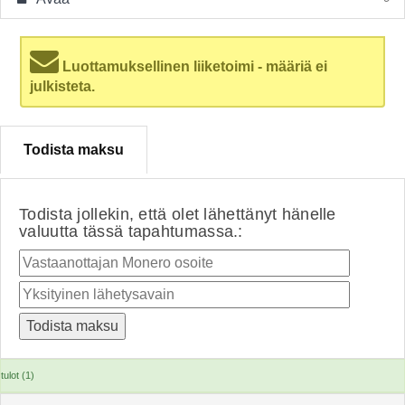
Luottamuksellinen liiketoimi - määriä ei
julkisteta.
Todista maksu
Todista jollekin, että olet lähettänyt hänelle
valuutta tässä tapahtumassa.:
tulot (1)