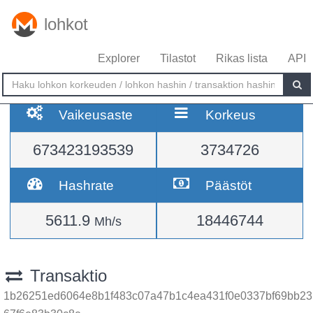
lohkot
Explorer
Tilastot
Rikas lista
API
Vaikeusaste
Korkeus
673423193539
3734726
Hashrate
Päästöt
5611.9
18446744
Mh/s
Transaktio
1b26251ed6064e8b1f483c07a47b1c4ea431f0e0337bf69bb23