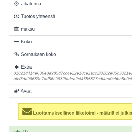
aikaleima
Tuotos yhteensä
maksu
Koko
Sormuksen koko
Extra
01821d414e636e0a985d7cc4e22e10ce2acc2f8282e05c3821e
afcf6da96689e7ad56c9632fadea2cf4655877cdf4ea0cbbb5b0c
Avaa
Luottamuksellinen liiketoimi - määriä ei julkis
tulot (1)