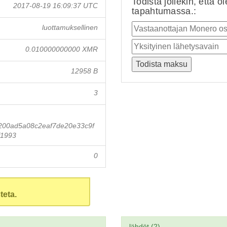
Todista jollekin, että o
2017-08-19 16:09:37 UTC
tapahtumassa.:
luottamuksellinen
0.010000000000 XMR
12958 B
3
200ad5a08c2eaf7de20e33c9f
f1993
0
teta.
lähdöt (2)