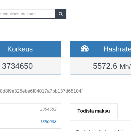
Korkeus
Hashrat
3734650
5572.6
Mh/
18d8f9e325ebe6f04017a7bb137d68104f
2354582
Todista maksu
1380068