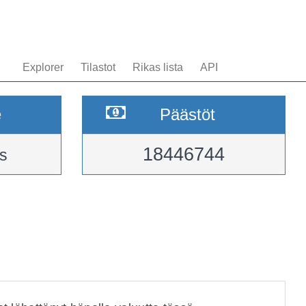
Explorer
Tilastot
Rikas lista
API
e
Päästöt
18446744
s