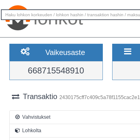
lohkot
Vaikeusaste
668715548910
Transaktio
2430175cff7c409c5a78f1155cac2e
Vahvistukset
Lohkolta