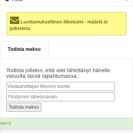
Luottamuksellinen liiketoimi - määriä ei
julkisteta.
Todista maksu
Todista jollekin, että olet lähettänyt hänelle
valuutta tässä tapahtumassa.:
tulot (2)