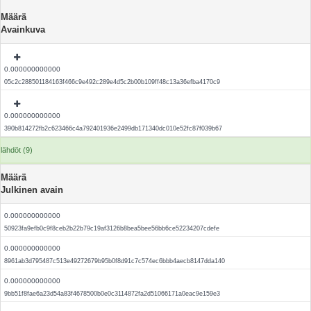
Määrä
Avainkuva
0.000000000000
05c2c288501184163f466c9e492c289e4d5c2b00b109ff48c13a36efba4170c9
0.000000000000
390b814272fb2c623466c4a792401936e2499db171340dc010e52fc87f039b67
lähdöt (9)
Määrä
Julkinen avain
0.000000000000
50923fa9efb0c9f8ceb2b22b79c19af3126b8bea5bee56bb6ce52234207cdefe
0.000000000000
8961ab3d795487c513e49272679b95b0f8d91c7c574ec6bbb4aecb8147dda140
0.000000000000
9bb51f8fae6a23d54a83f4678500b0e0c3114872fa2d51066171a0eac9e159e3