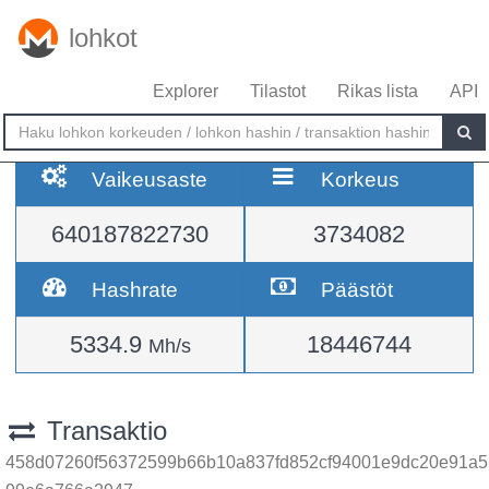
lohkot
Explorer
Tilastot
Rikas lista
API
Vaikeusaste
Korkeus
640187822730
3734082
Hashrate
Päästöt
5334.9
18446744
Mh/s
Transaktio
458d07260f56372599b66b10a837fd852cf94001e9dc20e91a5