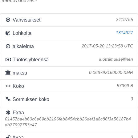
99e6a766a2947
Vahvistukset
2419755
Lohkolta
1314327
aikaleima
2017-05-20 13:23:58 UTC
Tuotos yhteensä
luottamuksellinen
maksu
0.068792160000 XMR
Koko
57399 B
Sormuksen koko
3
Extra
01457ba4b60c6e69bb2196feb8454cbb26def1a8c86f3a56187b4
db77997753e47
Avaa
0