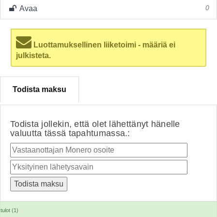
Avaa
0
Luottamuksellinen liiketoimi - määriä ei
julkisteta.
Todista maksu
Todista jollekin, että olet lähettänyt hänelle
valuutta tässä tapahtumassa.:
tulot (1)