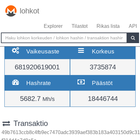
lohkot
Explorer
Tilastot
Rikas lista
API
Vaikeusaste
Korkeus
681920619001
3735874
Hashrate
Päästöt
5682.7
18446744
Mh/s
Transaktio
49b7613ccb8c4fb9ec7470adc3939aef383b183a403150d9c31