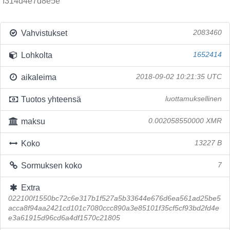
f314d4e7d8e5e
Vahvistukset
2083460
Lohkolta
1652414
aikaleima
2018-09-02 10:21:35 UTC
Tuotos yhteensä
luottamuksellinen
maksu
0.002058550000 XMR
Koko
13227 B
Sormuksen koko
7
Extra
022100f1550bc72c6e317b1f527a5b33644e676d6ea561ad25be5
acca8f94aa2421cd101c7080ccc890a3e85101f35cf5cf93bd2fd4e
e3a61915d96cd6a4df1570c21805